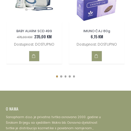
BABY ALARM SCD 499
IMUNO ČAJ 80g
235,00 KM
6,15 KM
470,00 KM
Dostupnost: DOSTUPNO
Dostupnost: DOSTUPNO
DODAJ
DODAJ
U
U
KOŠARICU
KOŠARICU
O NAMA
Sanopharm d.o.o. je privatna tvrtka osnovana 2000. godine u
Širokom Brijegu sa sjedištem Mokro bb. Osnovna djelatnost
tvrtke je distribucija kozmetike s posebnom namjenom ,