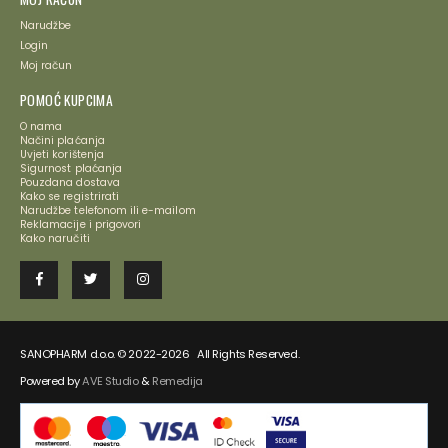
Narudžbe
Login
Moj račun
POMOĆ KUPCIMA
O nama
Načini plaćanja
Uvjeti korištenja
Sigurnost plaćanja
Pouzdana dostava
Kako se registrirati
Narudžbe telefonom ili e-mailom
Reklamacije i prigovori
Kako naručiti
SANOPHARM d.o.o. © 2022-2026 All Rights Reserved.
Powered by
AVE Studio
&
Remedija