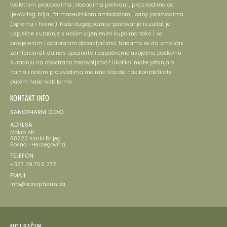
toaletnim proizvodima , dodacima prehrani , proizvodima od
ljekovitog bilja , farmaceutskom ambalažom , baby proizvodima
(oprema i hrana). Naše dugogodišnje poslovanje rezultat je
uspješne suradnje s našim cijenjenim kupcima tako i sa
provjerenim i odabranim dobavljačima. Nadamo se da smo Vas
zainteresirali da nas upoznate i započnemo uspješnu poslovnu
suradnju na obostrano zadovoljstvo ! Ukoliko imate pitanja o
nama i našim proizvodima molimo Vas da nas kontaktirate
putem naše web forme.
KONTAKT INFO
SANOPHARM D.O.O.
ADRESA
Mokro bb
88220 Široki Brijeg
Bosna i Hercegovina
TELEFON
+387 39 708 272
EMAIL
info@sanopharm.ba
MOJ RAČUN