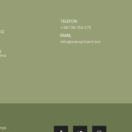
TELEFON
+387 39 708 272
.O.
EMAIL
info@sanopharm.ba
g
ina
enja