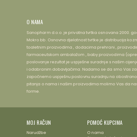
O NAMA
Sanopharm d.o.o. je privatna tvrtka osnovana 2000. go
Mokro bb. Osnovna djelatnost tvrtke je distribucija 
toaletnim proizvodima , dodacima prehrani , proizvodima
farmaceutskom ambalažom , baby proizvodima (oprem
poslovanje rezultat je uspješne suradnje s našim cijen
i odabranim dobavljačima. Nadamo se da smo Vas zain
započnemo uspješnu poslovnu suradnju na obostrano z
pitanja o nama i našim proizvodima molimo Vas da na
forme.
MOJ RAČUN
POMOĆ KUPCIMA
Narudžbe
O nama