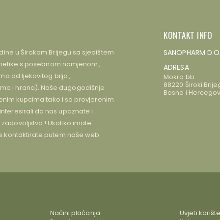
KONTAKT INFO
dine u Širokom Brijegu sa sjedištem
SANOPHARM D.O
kozmetike s posebnom namjenom ,
ADRESA
 od ljekovitog bilja ,
Mokro bb
88220 Široki Brije
a i hrana). Naše dugogodišnje
Bosna i Hercegov
jenim kupcima tako i sa provjerenim
teresirali da nas upoznate i
adovoljstvo ! Ukoliko imate
s kontaktirate putem naše web
Načini plaćanja
Uvjeti korišt