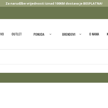
Za narudžbe vrijednosti iznad 100KM dostava je BESPLATNA!
OVO
OUTLET
O NAMA
PONUDA
BRENDOVI