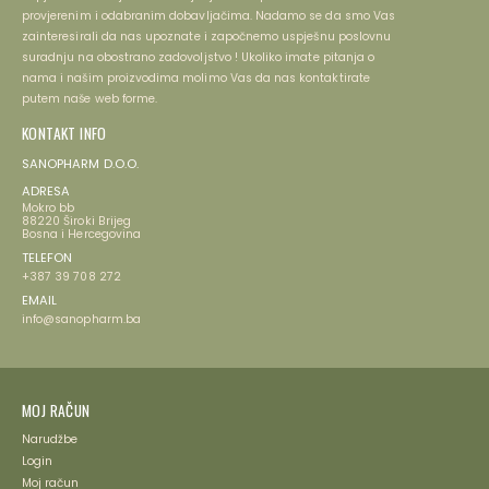
provjerenim i odabranim dobavljačima. Nadamo se da smo Vas
zainteresirali da nas upoznate i započnemo uspješnu poslovnu
suradnju na obostrano zadovoljstvo ! Ukoliko imate pitanja o
nama i našim proizvodima molimo Vas da nas kontaktirate
putem naše web forme.
KONTAKT INFO
SANOPHARM D.O.O.
ADRESA
Mokro bb
88220 Široki Brijeg
Bosna i Hercegovina
TELEFON
+387 39 708 272
EMAIL
info@sanopharm.ba
MOJ RAČUN
Narudžbe
Login
Moj račun