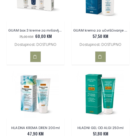
GUAM box 3 kreme za mršavljenje
GUAM krema za učvršćivanje i tonus 200 ml
60,00 KM
57,50 KM
75,00 KM
Dostupnost: DOSTUPNO
Dostupnost: DOSTUPNO
DODAJ
DODAJ
U
U
KOŠARICU
KOŠARICU
HLADNA KREMA DREN 200ml
HLADNI GEL OD ALGI 250ml
47,90 KM
51,80 KM