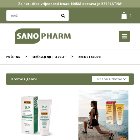
Za narudžbe vrijednosti iznad 100KM dostava je BESPLATNA!
0
POČETNA
MRŠAVLJENJE I CELULIT
KREME I GELOVI
Kreme i gelovi