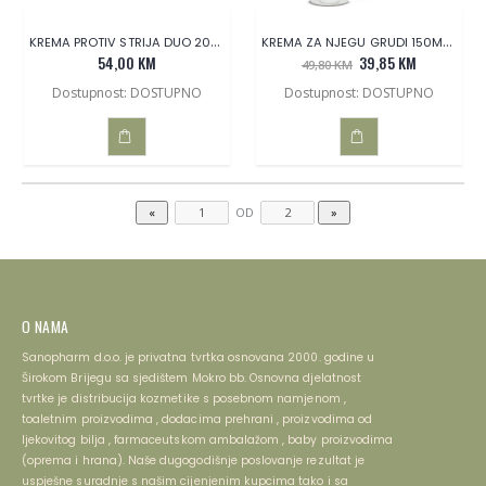
KREMA PROTIV STRIJA DUO 200ML
KREMA ZA NJEGU GRUDI 150ML DUO GUAM
54,00 KM
39,85 KM
49,80 KM
Dostupnost: DOSTUPNO
Dostupnost: DOSTUPNO
DODAJ
DODAJ
U
U
OD
KOŠARICU
KOŠARICU
O NAMA
Sanopharm d.o.o. je privatna tvrtka osnovana 2000. godine u
Širokom Brijegu sa sjedištem Mokro bb. Osnovna djelatnost
tvrtke je distribucija kozmetike s posebnom namjenom ,
toaletnim proizvodima , dodacima prehrani , proizvodima od
ljekovitog bilja , farmaceutskom ambalažom , baby proizvodima
(oprema i hrana). Naše dugogodišnje poslovanje rezultat je
uspješne suradnje s našim cijenjenim kupcima tako i sa