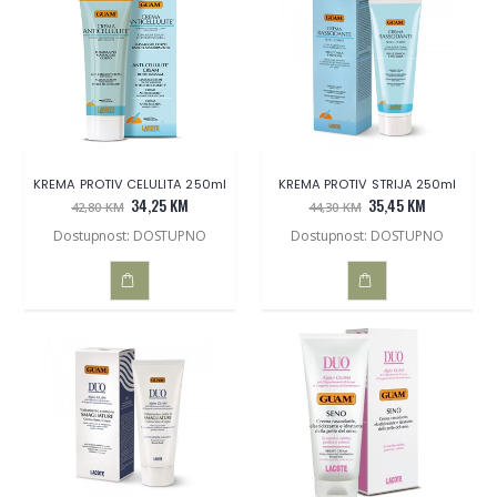
KOŠARICU
KOŠARICU
KREMA PROTIV CELULITA 250ml
KREMA PROTIV STRIJA 250ml
34,25 KM
35,45 KM
42,80 KM
44,30 KM
Dostupnost: DOSTUPNO
Dostupnost: DOSTUPNO
DODAJ
DODAJ
U
U
KOŠARICU
KOŠARICU