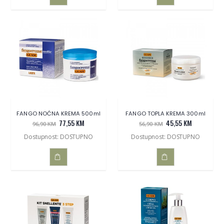
DODAJ
DODAJ
U
U
KOŠARICU
KOŠARICU
FANGO NOĆNA KREMA 500ml
FANGO TOPLA KREMA 300ml
77,55 KM
45,55 KM
96,90 KM
56,90 KM
Dostupnost: DOSTUPNO
Dostupnost: DOSTUPNO
DODAJ
DODAJ
U
U
KOŠARICU
KOŠARICU