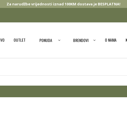
Za narudžbe vrijednosti iznad 100KM dostava je BESPLATNA!
OVO
OUTLET
O NAMA
PONUDA
BRENDOVI