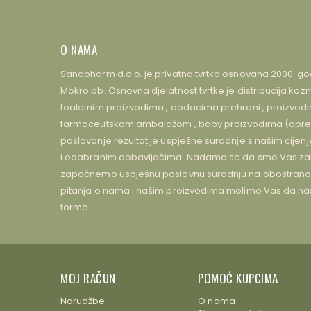
O NAMA
Sanopharm d.o.o. je privatna tvrtka osnovana 2000. go
Mokro bb. Osnovna djelatnost tvrtke je distribucija 
toaletnim proizvodima , dodacima prehrani , proizvodima
farmaceutskom ambalažom , baby proizvodima (oprem
poslovanje rezultat je uspješne suradnje s našim cijen
i odabranim dobavljačima. Nadamo se da smo Vas zain
započnemo uspješnu poslovnu suradnju na obostrano z
pitanja o nama i našim proizvodima molimo Vas da na
forme.
MOJ RAČUN
POMOĆ KUPCIMA
Narudžbe
O nama