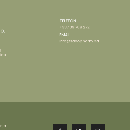
TELEFON
+387 39 708 272
.O.
EMAIL
info@sanopharm.ba
g
ina
enja