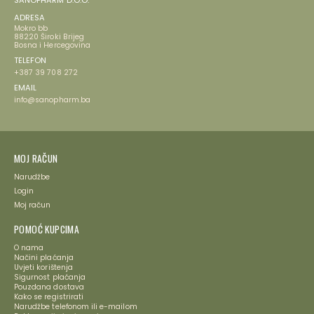
SANOPHARM D.O.O.
ADRESA
Mokro bb
88220 Široki Brijeg
Bosna i Hercegovina
TELEFON
+387 39 708 272
EMAIL
info@sanopharm.ba
MOJ RAČUN
Narudžbe
Login
Moj račun
POMOĆ KUPCIMA
O nama
Načini plaćanja
Uvjeti korištenja
Sigurnost plaćanja
Pouzdana dostava
Kako se registrirati
Narudžbe telefonom ili e-mailom