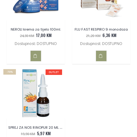
NEROLI krema za tijelo 100ml.
FLU FAST RESPIRO 9 monodoza
17,00 KM
6,36 KM
24,30 KM
21,20 KM
Dostupnost: DOSTUPNO
Dostupnost: DOSTUPNO
DODAJ
DODAJ
-70%
OUTLET
U
U
KOŠARICU
KOŠARICU
SPREJ ZA NOS RINOPUR 20 ML BIOS LINE
5,97 KM
19,90 KM