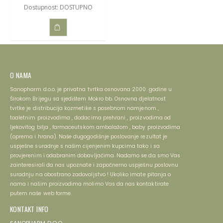
Dostupnost: DOSTUPNO
DODAJ
U
O NAMA
KOŠARICU
Sanopharm d.o.o. je privatna tvrtka osnovana 2000. godine u
Širokom Brijegu sa sjedištem Mokro bb. Osnovna djelatnost
tvrtke je distribucija kozmetike s posebnom namjenom ,
toaletnim proizvodima , dodacima prehrani , proizvodima od
ljekovitog bilja , farmaceutskom ambalažom , baby proizvodima
(oprema i hrana). Naše dugogodišnje poslovanje rezultat je
uspješne suradnje s našim cijenjenim kupcima tako i sa
provjerenim i odabranim dobavljačima. Nadamo se da smo Vas
zainteresirali da nas upoznate i započnemo uspješnu poslovnu
suradnju na obostrano zadovoljstvo ! Ukoliko imate pitanja o
nama i našim proizvodima molimo Vas da nas kontaktirate
putem naše web forme.
KONTAKT INFO