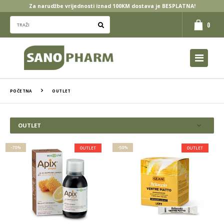
Za narudžbe vrijednosti iznad 100KM dostava je BESPLATNA!
0
POČETNA
OUTLET
OUTLET
-70%
-50%
OUTLET
OUTLET