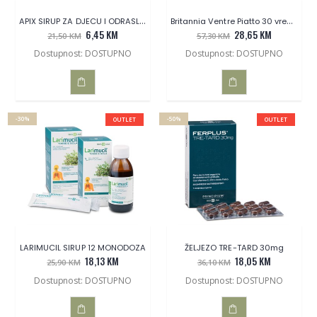
APIX SIRUP ZA DJECU I ODRASLE 150 ml
Britannia Ventre Piatto 30 vrećica
6,45 KM
28,65 KM
21,50 KM
57,30 KM
Dostupnost: DOSTUPNO
Dostupnost: DOSTUPNO
DODAJ
DODAJ
-30%
-50%
OUTLET
OUTLET
U
U
KOŠARICU
KOŠARICU
LARIMUCIL SIRUP 12 MONODOZA
ŽELJEZO TRE-TARD 30mg
18,13 KM
18,05 KM
25,90 KM
36,10 KM
Dostupnost: DOSTUPNO
Dostupnost: DOSTUPNO