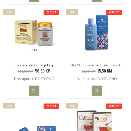
DODAJ
DODAJ
-50%
-30%
OUTLET
OUTLET
U
U
KOŠARICU
KOŠARICU
NEROLI mlijeko za tuširanje 200ml.
Toplo blato od algi 1 kg.
56,50 KM
15,50 KM
113,00 KM
22,10 KM
Dostupnost: DOSTUPNO
Dostupnost: DOSTUPNO
DODAJ
DODAJ
-30%
-70%
OUTLET
OUTLET
U
U
KOŠARICU
KOŠARICU