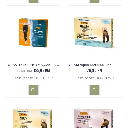
DODAJ
DODAJ
U
U
KOŠARICU
KOŠARICU
GUAM TAJICE PRO MASSAGE S-M
GUAM tajice protiv celulita L-XL -kratke
123,05 KM
76,90 KM
153,80 KM
Dostupnost: DOSTUPNO
Dostupnost: DOSTUPNO
DODAJ
DODAJ
U
U
KOŠARICU
KOŠARICU