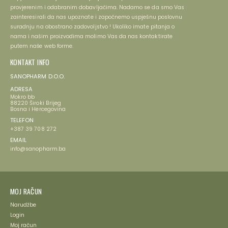
provjerenim i odabranim dobavljačima. Nadamo se da smo Vas
zainteresirali da nas upoznate i započnemo uspješnu poslovnu
suradnju na obostrano zadovoljstvo ! Ukoliko imate pitanja o
nama i našim proizvodima molimo Vas da nas kontaktirate
putem naše web forme.
KONTAKT INFO
SANOPHARM D.O.O.
ADRESA
Mokro bb
88220 Široki Brijeg
Bosna i Hercegovina
TELEFON
+387 39 708 272
EMAIL
info@sanopharm.ba
MOJ RAČUN
Narudžbe
Login
Moj račun