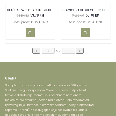
HLAČICE ZA REDUKCIJU TRBUHA (PANTY VENTRE PIATTO) L-XL
HLAČICE ZA REDUKCIJU TRBUHA(PANTY VENTRE PIATTO S-M
59,70 KM
59,70 KM
74,60 KM
74,60 KM
Dostupnost: DOSTUPNO
Dostupnost: DOSTUPNO
DODAJ
DODAJ
U
U
OD
KOŠARICU
KOŠARICU
O NAMA
Sanopharm d.o.o. je privatna tvrtka osnovana 2000. godine u
Širokom Brijegu sa sjedištem Mokro bb. Osnovna djelatnost
tvrtke je distribucija kozmetike s posebnom namjenom ,
toaletnim proizvodima , dodacima prehrani , proizvodima od
ljekovitog bilja , farmaceutskom ambalažom , baby proizvodima
(oprema i hrana). Naše dugogodišnje poslovanje rezultat je
uspješne suradnje s našim cijenjenim kupcima tako i sa