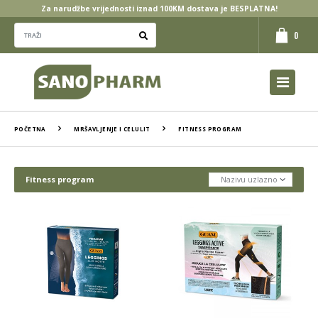
Za narudžbe vrijednosti iznad 100KM dostava je BESPLATNA!
0
POČETNA
MRŠAVLJENJE I CELULIT
FITNESS PROGRAM
Fitness program