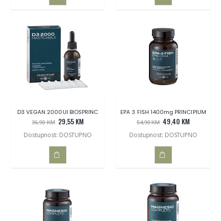
DODAJ
DODAJ
U
U
KOŠARICU
KOŠARICU
D3 VEGAN 2000UI BIOSPRINC
EPA 3 FISH 1400mg PRINCIPIUM
29,55 KM
49,40 KM
36,90 KM
54,90 KM
Dostupnost: DOSTUPNO
Dostupnost: DOSTUPNO
DODAJ
DODAJ
U
U
KOŠARICU
KOŠARICU