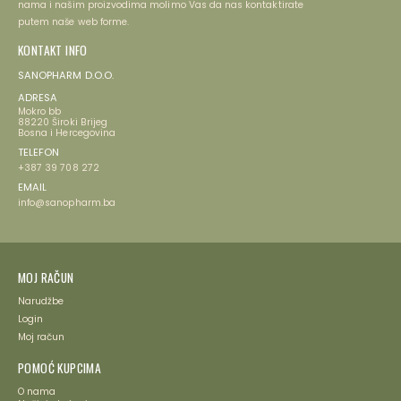
nama i našim proizvodima molimo Vas da nas kontaktirate
putem naše web forme.
KONTAKT INFO
SANOPHARM D.O.O.
ADRESA
Mokro bb
88220 Široki Brijeg
Bosna i Hercegovina
TELEFON
+387 39 708 272
EMAIL
info@sanopharm.ba
MOJ RAČUN
Narudžbe
Login
Moj račun
POMOĆ KUPCIMA
O nama