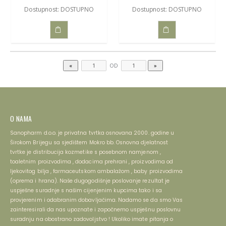
Dostupnost: DOSTUPNO
Dostupnost: DOSTUPNO
DODAJ
DODAJ
U
U
OD
KOŠARICU
KOŠARICU
O NAMA
Sanopharm d.o.o. je privatna tvrtka osnovana 2000. godine u
Širokom Brijegu sa sjedištem Mokro bb. Osnovna djelatnost
tvrtke je distribucija kozmetike s posebnom namjenom ,
toaletnim proizvodima , dodacima prehrani , proizvodima od
ljekovitog bilja , farmaceutskom ambalažom , baby proizvodima
(oprema i hrana). Naše dugogodišnje poslovanje rezultat je
uspješne suradnje s našim cijenjenim kupcima tako i sa
provjerenim i odabranim dobavljačima. Nadamo se da smo Vas
zainteresirali da nas upoznate i započnemo uspješnu poslovnu
suradnju na obostrano zadovoljstvo ! Ukoliko imate pitanja o