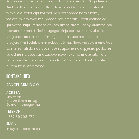
Sanopharm d.o.o. je privatna tvrtka osnovana 2000. godine u
Širokom Brijegu sa sjedištem Mokro bb. Osnovna djelatnost
tvrtke je distribucija kozmetike s posebnom namjenom ,
toaletnim proizvodima , dodacima prehrani , proizvodima od
ljekovitog bilja , farmaceutskom ambalažom , baby proizvodima
(oprema i hrana). Naše dugogodišnje poslovanje rezultat je
uspješne suradnje s našim cijenjenim kupcima tako i sa
provjerenim i odabranim dobavljačima. Nadamo se da smo Vas
zainteresirali da nas upoznate i započnemo uspješnu poslovnu
suradnju na obostrano zadovoljstvo ! Ukoliko imate pitanja o
nama i našim proizvodima molimo Vas da nas kontaktirate
putem naše web forme.
KONTAKT INFO
SANOPHARM D.O.O.
ADRESA
Mokro bb
88220 Široki Brijeg
Bosna i Hercegovina
TELEFON
+387 39 708 272
EMAIL
info@sanopharm.ba