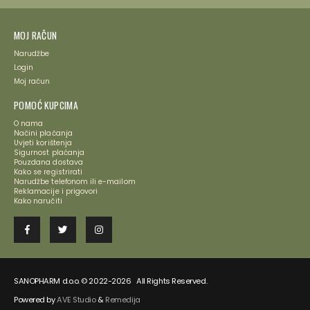
MOJ RAČUN
Narudžbe
Login
Moj račun
POMOĆ KUPCIMA
O nama
Načini plaćanja
Uvjeti korištenja
Sigurnost plaćanja
Pouzdana dostava
Kako se registrirati
Narudžbe telefonom ili e-mailom
Reklamacije i prigovori
Kako naručiti
SANOPHARM d.o.o. © 2022-2026 All Rights Reserved.
Powered by
AVE Studio
&
Remedija