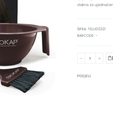
vlakna za ujednačen
ŠIFRA: TELU00321
BARCODE: -
PODJELI: