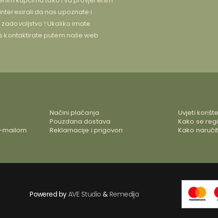
jenim kupcima tako i sa provjerenim
teresirali da nas upoznate i
adovoljstvo ! Ukoliko imate
s kontaktirate putem naše web
Načini plaćanja
Uvjeti korišt
Pouzdana dostava
Kako se regis
e-mailom
Reklamacije i prigovori
Kako naručit
Powered by
AVE Studio
&
Remedija