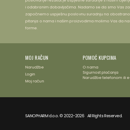
poslovanje rezultat je uspješne suradnje s našim cijen
i odabranim dobavljačima. Nadamo se da smo Vas zain
započnemo uspješnu poslovnu suradnju na obostrano z
pitanja o nama i našim proizvodima molimo Vas da na
forme.
MOJ RAČUN
POMOĆ KUPCIMA
Narudžbe
O nama
Sigurnost plaćanja
Login
Narudžbe telefonom ili 
Moj račun
SANOPHARM d.o.o. © 2022-2026 All Rights Reserved.