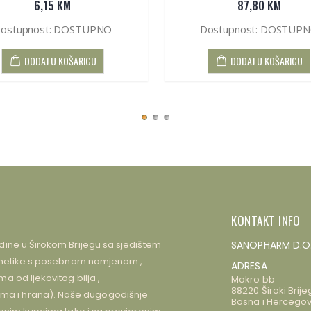
6,15 KM
87,80 KM
ostupnost: DOSTUPNO
Dostupnost: DOSTUP
DODAJ U KOŠARICU
DODAJ U KOŠARICU
KONTAKT INFO
dine u Širokom Brijegu sa sjedištem
SANOPHARM D.O
kozmetike s posebnom namjenom ,
ADRESA
 od ljekovitog bilja ,
Mokro bb
88220 Široki Brije
a i hrana). Naše dugogodišnje
Bosna i Hercegov