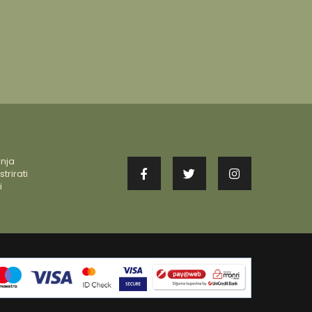
enja
trirati
i