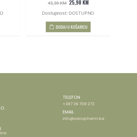
25,98 KM
43,30 KM
NO
Dostupnost: DOSTUPNO
D
DODAJ U KOŠARICU
TELEFON
+387 39 708 272
.O.
EMAIL
info@sanopharm.ba
g
ina