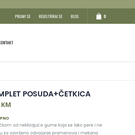
0
PRIJAVI SE
REGISTRIRAJ SE
BLOG
KONTAKT
MPLET POSUDA+ČETKICA
5 KM
UPNO
ručkom od neklizajuće gume koja se lako pere i ne
etku za savršeno odvajanje pramenova i mekana