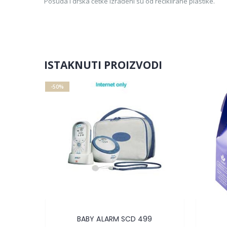
Posuda i drška četke izrađeni su od reciklirane plastike.
ISTAKNUTI PROIZVODI
-50%
kg.
BABY ALARM SCD 499