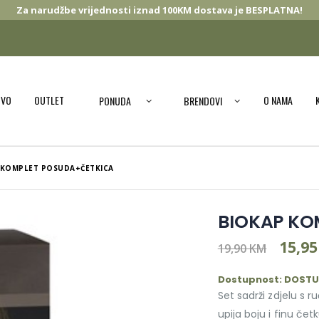
Za narudžbe vrijednosti iznad 100KM dostava je BESPLATNA!
OVO
OUTLET
O NAMA
PONUDA
BRENDOVI
 KOMPLET POSUDA+ČETKICA
BIOKAP KO
15,9
19,90 KM
Dostupnost: DOST
Set sadrži zdjelu s 
upija boju i finu č