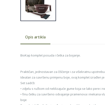
Opis artikla
BioKap komplet posuda i četka za bojanje.
Praktičan, jednostavan za čišćenje i za višekratnu upotrebu
Idealan za savršenu primjenu boje, ovaj komplet izrađen je o
Set sadrži:
• zdjelu s ručkom od neklizajuće gume koja se lako pere i ne
• finu četku za savršeno odvajanje pramenova i mekana v
boje