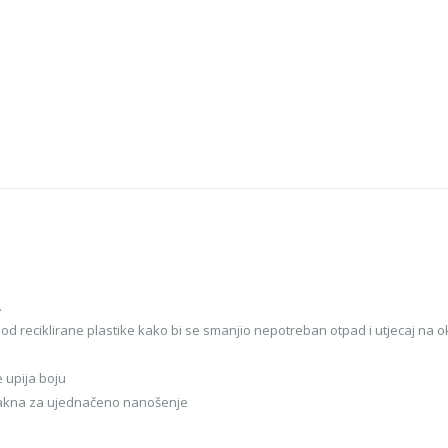
.
d reciklirane plastike kako bi se smanjio nepotreban otpad i utjecaj na ok
 upija boju
lakna za ujednačeno nanošenje