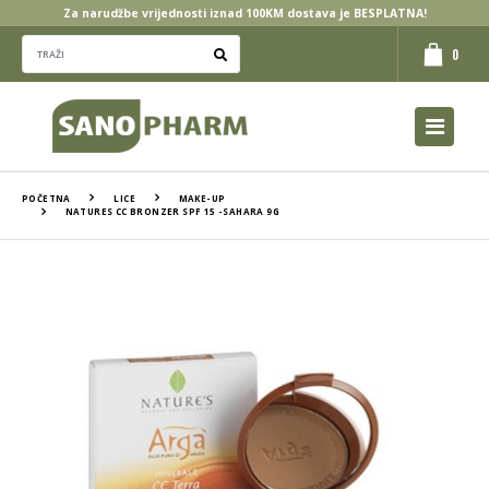
Za narudžbe vrijednosti iznad 100KM dostava je BESPLATNA!
0
POČETNA
LICE
MAKE-UP
NATURES CC BRONZER SPF 15 -SAHARA 9G