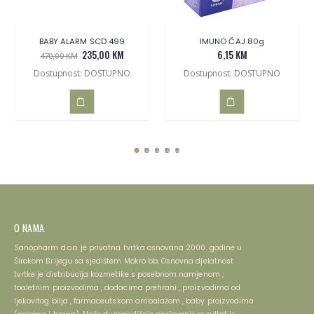
BABY ALARM SCD 499
IMUNO ČAJ 80g
235,00 KM
6,15 KM
470,00 KM
Dostupnost: DOSTUPNO
Dostupnost: DOSTUPNO
DODAJ
DODAJ
U
U
KOŠARICU
KOŠARICU
O NAMA
Sanopharm d.o.o. je privatna tvrtka osnovana 2000. godine u
Širokom Brijegu sa sjedištem Mokro bb. Osnovna djelatnost
tvrtke je distribucija kozmetike s posebnom namjenom ,
toaletnim proizvodima , dodacima prehrani , proizvodima od
ljekovitog bilja , farmaceutskom ambalažom , baby proizvodima