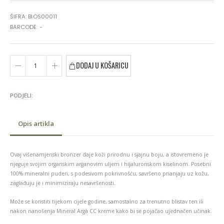
ŠIFRA: BIOS00011
BARCODE: -
DODAJ U KOŠARICU
PODJELI:
Opis artikla
Ovaj višenamjenski bronzer daje koži prirodnu i sjajnu boju, a istovremeno je
njeguje svojim organskim arganovim uljem i hijaluronskom kiselinom. Posebni
100% mineralni puderi, s podesivom pokrivnošću, savršeno prianjaju uz kožu,
zaglađuju je i minimiziraju nesavršenosti.
Može se koristiti tijekom cijele godine, samostalno za trenutno blistav ten ili
nakon nanošenja Mineral Argà CC kreme kako bi se pojačao ujednačen učinak.