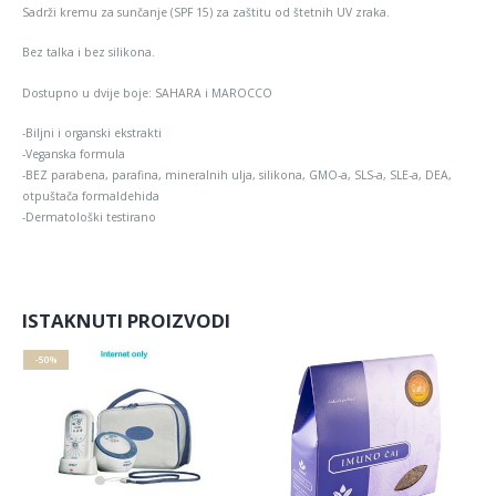
Sadrži kremu za sunčanje (SPF 15) za zaštitu od štetnih UV zraka.
Bez talka i bez silikona.
Dostupno u dvije boje: SAHARA i MAROCCO
-Biljni i organski ekstrakti
-Veganska formula
-BEZ parabena, parafina, mineralnih ulja, silikona, GMO-a, SLS-a, SLE-a, DEA,
otpuštača formaldehida
-Dermatološki testirano
ISTAKNUTI PROIZVODI
-50%