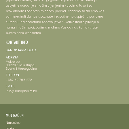
(oprema i hrana). Naše dugogodišnje poslovanje rezultat je
uspješne suradnje s našim cijenjenim kupcima tako i sa
provjerenim i odabranim dobavljačima. Nadamo se da smo Vas
zainteresirali da nas upoznate i započnemo uspješnu poslovnu
suradnju na obostrano zadovoljstvo ! Ukoliko imate pitanja o
nama i našim proizvodima molimo Vas da nas kontaktirate
putem naše web forme.
KONTAKT INFO
SANOPHARM D.O.O.
ADRESA
Mokro bb
88220 Široki Brijeg
Bosna i Hercegovina
TELEFON
+387 39 708 272
EMAIL
info@sanopharm.ba
MOJ RAČUN
Narudžbe
Login