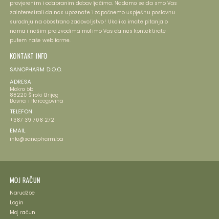
provjerenim i odabranim dobavljačima. Nadamo se da smo Vas
zainteresirali da nas upoznate i započnemo uspješnu poslovnu
suradnju na obostrano zadovoljstvo ! Ukoliko imate pitanja o
nama i našim proizvodima molimo Vas da nas kontaktirate
putem naše web forme.
KONTAKT INFO
SANOPHARM D.O.O.
ADRESA
Mokro bb
88220 Široki Brijeg
Bosna i Hercegovina
TELEFON
+387 39 708 272
EMAIL
info@sanopharm.ba
MOJ RAČUN
Narudžbe
Login
Moj račun