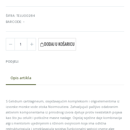
ŠIFRA: TELU00284
BARCODE: -
DODAJ U KOŠARICU
PODJELI:
Opis artikla
S Gelidium cartilagineum, osvježavajućim kompleksom i oligoelementima iz
izvorske morske vode otoka Noirmoutiera. Zahvaljujući pažljivo odabranim
aktivnim komponentama iz prirodnog izvora djeluje protiv neestetskih pojava
kao što jsu celulit i potkožne masne naslage. Osjećaj svježine daje kombinacija
algi s mentolom ujedinjenim s rižinom ovojnicom koja ima odlična
restrukturirajuća i omekšavajuća svojstva.Funkcionalni sastojci:crvene alge