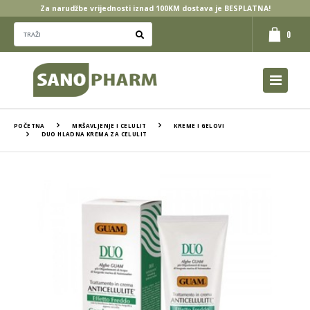
Za narudžbe vrijednosti iznad 100KM dostava je BESPLATNA!
0
POČETNA
MRŠAVLJENJE I CELULIT
KREME I GELOVI
DUO HLADNA KREMA ZA CELULIT