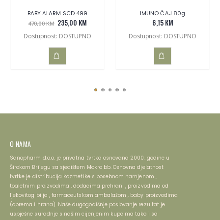
BABY ALARM SCD 499
IMUNO ČAJ 80g
235,00 KM
6,15 KM
470,00 KM
Dostupnost: DOSTUPNO
Dostupnost: DOSTUPNO
DODAJ
DODAJ
U
U
KOŠARICU
KOŠARICU
O NAMA
Sanopharm d.o.o. je privatna tvrtka osnovana 2000. godine u
Širokom Brijegu sa sjedištem Mokro bb. Osnovna djelatnost
tvrtke je distribucija kozmetike s posebnom namjenom ,
toaletnim proizvodima , dodacima prehrani , proizvodima od
ljekovitog bilja , farmaceutskom ambalažom , baby proizvodima
(oprema i hrana). Naše dugogodišnje poslovanje rezultat je
uspješne suradnje s našim cijenjenim kupcima tako i sa