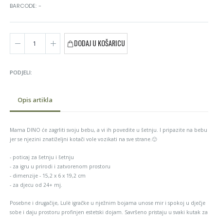
BARCODE: -
DODAJ U KOŠARICU
PODJELI:
Opis artikla
Mama DINO će zagrliti svoju bebu, a vi ih povedite u šetnju. I pripazite na bebu
jer se njezini znatiželjni kotači vole vozikati na sve strane.🙂
- poticaj za šetnju i šetnju
- za igru ​​u prirodi i zatvorenom prostoru
- dimenzije - 15,2 x 6 x 19,2 cm
- za djecu od 24+ mj.
Posebne i drugačije, Lulë igračke u nježnim bojama unose mir i spokoj u dječje
sobe i daju prostoru profinjen estetski dojam. Savršeno pristaju u svaki kutak za