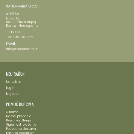
SANOPHARM D.O.O.
ADRESA
Mokro bb
88220 Široki Brijeg
Bosna i Hercegovina
TELEFON
+387 39 708 272
EMAIL
info@sanopharm.ba
MOJ RAČUN
Narudžbe
Login
Moj račun
POMOĆ KUPCIMA
O nama
Načini plaćanja
Uvjeti korištenja
Sigurnost plaćanja
Pouzdana dostava
Kako se registrirati