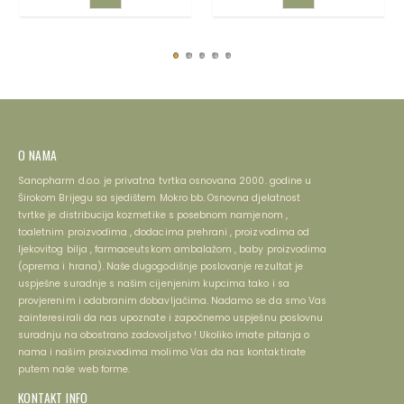
DODAJ
DODAJ
U
U
KOŠARICU
KOŠARICU
O NAMA
Sanopharm d.o.o. je privatna tvrtka osnovana 2000. godine u
Širokom Brijegu sa sjedištem Mokro bb. Osnovna djelatnost
tvrtke je distribucija kozmetike s posebnom namjenom ,
toaletnim proizvodima , dodacima prehrani , proizvodima od
ljekovitog bilja , farmaceutskom ambalažom , baby proizvodima
(oprema i hrana). Naše dugogodišnje poslovanje rezultat je
uspješne suradnje s našim cijenjenim kupcima tako i sa
provjerenim i odabranim dobavljačima. Nadamo se da smo Vas
zainteresirali da nas upoznate i započnemo uspješnu poslovnu
suradnju na obostrano zadovoljstvo ! Ukoliko imate pitanja o
nama i našim proizvodima molimo Vas da nas kontaktirate
putem naše web forme.
KONTAKT INFO