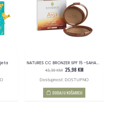
NATURES CC BRONZER SPF 15 -SAHARA 9g
jeta
25,98 KM
43,30 KM
NO
Dostupnost: DOSTUPNO
D
DODAJ U KOŠARICU