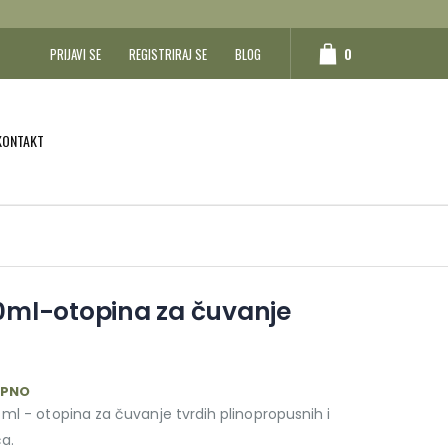
0
PRIJAVI SE
REGISTRIRAJ SE
BLOG
KONTAKT
ml-otopina za čuvanje
UPNO
ml - otopina za čuvanje tvrdih plinopropusnih i
ća.