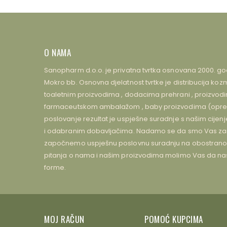
O NAMA
Sanopharm d.o.o. je privatna tvrtka osnovana 2000. go
Mokro bb. Osnovna djelatnost tvrtke je distribucija 
toaletnim proizvodima , dodacima prehrani , proizvodima
farmaceutskom ambalažom , baby proizvodima (oprem
poslovanje rezultat je uspješne suradnje s našim cijen
i odabranim dobavljačima. Nadamo se da smo Vas zain
započnemo uspješnu poslovnu suradnju na obostrano z
pitanja o nama i našim proizvodima molimo Vas da na
forme.
MOJ RAČUN
POMOĆ KUPCIMA