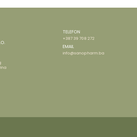
TELEFON
+387 39 708 272
.O.
EMAIL
info@sanopharm.ba
g
ina