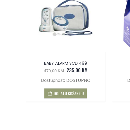
kg.
BABY ALARM SCD 499
M
235,00 KM
470,00 KM
NO
Dostupnost: DOSTUPNO
D
DODAJ U KOŠARICU