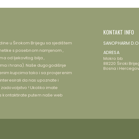
KONTAKT INFO
dine u Širokom Brijegu sa sjedištem
SANOPHARM D.O
kozmetike s posebnom namjenom ,
ADRESA
 od ljekovitog bilja ,
Mokro bb
88220 Široki Brije
a i hrana). Naše dugogodišnje
Bosna i Hercegov
jenim kupcima tako i sa provjerenim
teresirali da nas upoznate i
adovoljstvo ! Ukoliko imate
s kontaktirate putem naše web