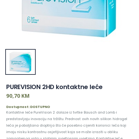
PUREVISION 2HD kontaktne leće
90,70 KM
Dostupnost: DOSTUPNO
Kontaktne leće PureVision 2 dolaze iz tvrtke Bausch and Lomb i
predstavljaju inovaciju na tržištu. Prednost ovih novih silikon hidrogel
leća je poboljšana dioptrija što će posebno cijeniti korisnici leća koji
imaju nisku kontrastnu osjetljivost koja se može izraziti u obliku
zamagljenog vida u slabijim svjetlosnim uvjetima. Kontaktne leće