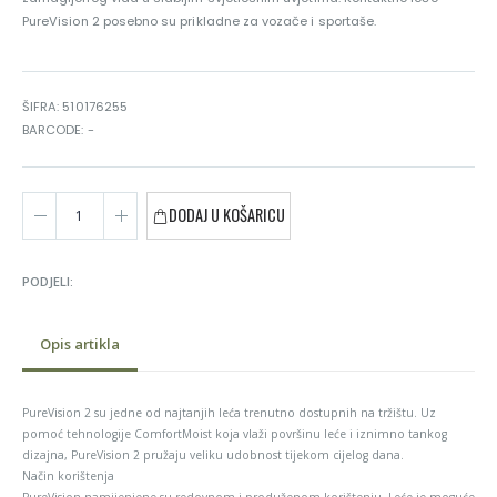
PureVision 2 posebno su prikladne za vozače i sportaše.
ŠIFRA: 510176255
BARCODE: -
DODAJ U KOŠARICU
PODJELI:
Opis artikla
PureVision 2 su jedne od najtanjih leća trenutno dostupnih na tržištu. Uz
pomoć tehnologije ComfortMoist koja vlaži površinu leće i iznimno tankog
dizajna, PureVision 2 pružaju veliku udobnost tijekom cijelog dana.
Način korištenja