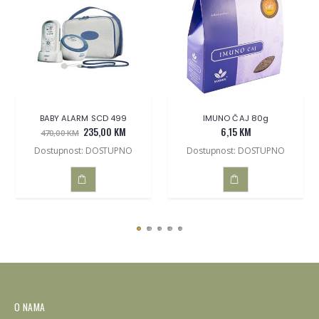
BABY ALARM SCD 499
IMUNO ČAJ 80g
235,00 KM
6,15 KM
470,00 KM
Dostupnost: DOSTUPNO
Dostupnost: DOSTUPNO
DODAJ
DODAJ
U
U
KOŠARICU
KOŠARICU
O NAMA