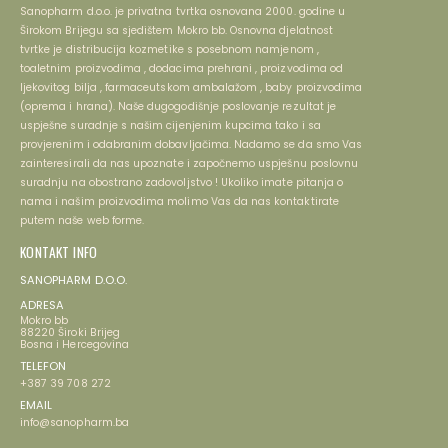
Sanopharm d.o.o. je privatna tvrtka osnovana 2000. godine u
Širokom Brijegu sa sjedištem Mokro bb. Osnovna djelatnost
tvrtke je distribucija kozmetike s posebnom namjenom ,
toaletnim proizvodima , dodacima prehrani , proizvodima od
ljekovitog bilja , farmaceutskom ambalažom , baby proizvodima
(oprema i hrana). Naše dugogodišnje poslovanje rezultat je
uspješne suradnje s našim cijenjenim kupcima tako i sa
provjerenim i odabranim dobavljačima. Nadamo se da smo Vas
zainteresirali da nas upoznate i započnemo uspješnu poslovnu
suradnju na obostrano zadovoljstvo ! Ukoliko imate pitanja o
nama i našim proizvodima molimo Vas da nas kontaktirate
putem naše web forme.
KONTAKT INFO
SANOPHARM D.O.O.
ADRESA
Mokro bb
88220 Široki Brijeg
Bosna i Hercegovina
TELEFON
+387 39 708 272
EMAIL
info@sanopharm.ba