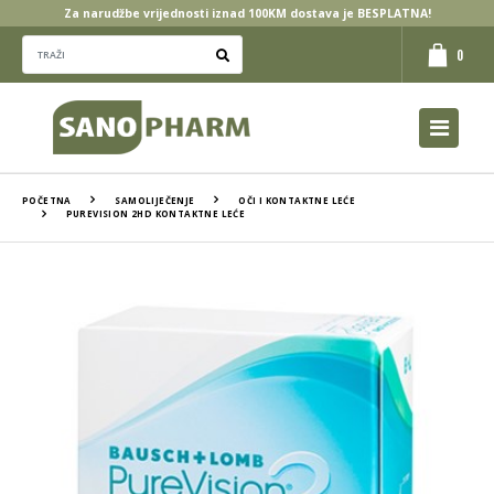
Za narudžbe vrijednosti iznad 100KM dostava je BESPLATNA!
0
POČETNA
SAMOLIJEČENJE
OČI I KONTAKTNE LEĆE
PUREVISION 2HD KONTAKTNE LEĆE