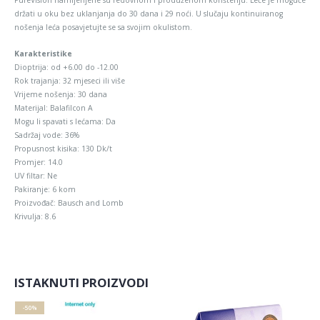
PureVision namijenjene su redovnom i produženom korištenju. Leće je moguće
držati u oku bez uklanjanja do 30 dana i 29 noći. U slučaju kontinuiranog
nošenja leća posavjetujte se sa svojim okulistom.
Karakteristike
Dioptrija: od +6.00 do -12.00
Rok trajanja: 32 mjeseci ili više
Vrijeme nošenja: 30 dana
Materijal: Balafilcon A
Mogu li spavati s lećama: Da
Sadržaj vode: 36%
Propusnost kisika: 130 Dk/t
Promjer: 14.0
UV filtar: Ne
Pakiranje: 6 kom
Proizvođač: Bausch and Lomb
Krivulja: 8.6
ISTAKNUTI PROIZVODI
-50%