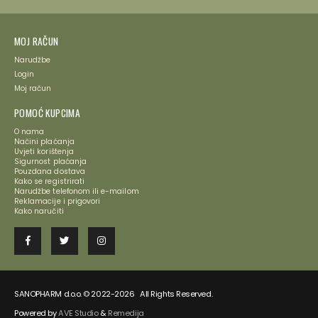
MOJ RAČUN
Narudžbe
Login
Moj račun
POMOĆ KUPCIMA
O nama
Načini plaćanja
Uvjeti korištenja
Sigurnost plaćanja
Pouzdana dostava
Kako se registrirati
Narudžbe telefonom ili e-mailom
Reklamacije i prigovori
Kako naručiti
SANOPHARM d.o.o. © 2022-2026 All Rights Reserved.
Powered by
AVE Studio
&
Remedija