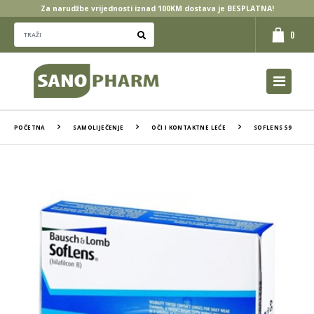
Za narudžbe vrijednosti iznad 100KM dostava je BESPLATNA!
0
POČETNA
SAMOLIJEČENJE
OČI I KONTAKTNE LEĆE
SOFLENS 59