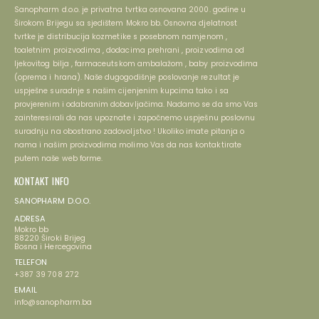
Sanopharm d.o.o. je privatna tvrtka osnovana 2000. godine u
Širokom Brijegu sa sjedištem Mokro bb. Osnovna djelatnost
tvrtke je distribucija kozmetike s posebnom namjenom ,
toaletnim proizvodima , dodacima prehrani , proizvodima od
ljekovitog bilja , farmaceutskom ambalažom , baby proizvodima
(oprema i hrana). Naše dugogodišnje poslovanje rezultat je
uspješne suradnje s našim cijenjenim kupcima tako i sa
provjerenim i odabranim dobavljačima. Nadamo se da smo Vas
zainteresirali da nas upoznate i započnemo uspješnu poslovnu
suradnju na obostrano zadovoljstvo ! Ukoliko imate pitanja o
nama i našim proizvodima molimo Vas da nas kontaktirate
putem naše web forme.
KONTAKT INFO
SANOPHARM D.O.O.
ADRESA
Mokro bb
88220 Široki Brijeg
Bosna i Hercegovina
TELEFON
+387 39 708 272
EMAIL
info@sanopharm.ba