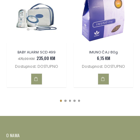
BABY ALARM SCD 499
IMUNO ČAJ 80g
235,00 KM
6,15 KM
470,00 KM
Dostupnost: DOSTUPNO
Dostupnost: DOSTUPNO
DODAJ
DODAJ
U
U
KOŠARICU
KOŠARICU
O NAMA