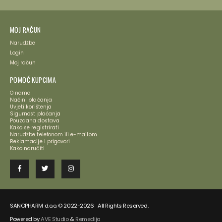
MOJ RAČUN
Narudžbe
Login
Moj račun
POMOĆ KUPCIMA
O nama
Načini plaćanja
Uvjeti korištenja
Sigurnost plaćanja
Pouzdana dostava
Kako se registrirati
Narudžbe telefonom ili e-mailom
Reklamacije i prigovori
Kako naručiti
SANOPHARM d.o.o. © 2022-2026 All Rights Reserved.
Powered by
AVE Studio
&
Remedija