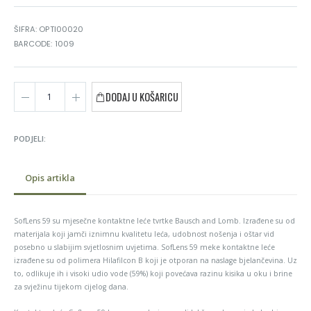
ŠIFRA: OPTI00020
BARCODE: 1009
DODAJ U KOŠARICU
PODJELI:
Opis artikla
SofLens 59 su mjesečne kontaktne leće tvrtke Bausch and Lomb. Izrađene su od
materijala koji jamči iznimnu kvalitetu leća, udobnost nošenja i oštar vid
posebno u slabijim svjetlosnim uvjetima. SofLens 59 meke kontaktne leće
izrađene su od polimera Hilafilcon B koji je otporan na naslage bjelančevina. Uz
to, odlikuje ih i visoki udio vode (59%) koji povećava razinu kisika u oku i brine
za svježinu tijekom cijelog dana.