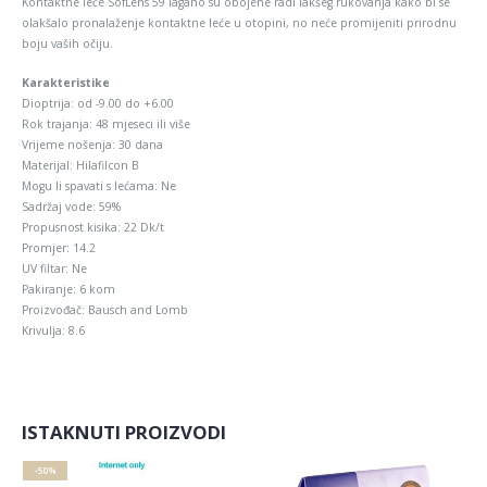
Kontaktne leće SofLens 59 lagano su obojene radi lakšeg rukovanja kako bi se
olakšalo pronalaženje kontaktne leće u otopini, no neće promijeniti prirodnu
boju vaših očiju.
Karakteristike
Dioptrija: od -9.00 do +6.00
Rok trajanja: 48 mjeseci ili više
Vrijeme nošenja: 30 dana
Materijal: Hilafilcon B
Mogu li spavati s lećama: Ne
Sadržaj vode: 59%
Propusnost kisika: 22 Dk/t
Promjer: 14.2
UV filtar: Ne
Pakiranje: 6 kom
Proizvođač: Bausch and Lomb
Krivulja: 8.6
ISTAKNUTI PROIZVODI
-50%