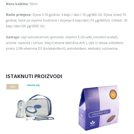
Neto količina:
50ml
Način primjene:
Djeca 3-10 godina: 4 kapi / dan ( 10 µg/400 UI). Djeca iznad 10
godina, žene za vrijeme trudnoće i dojenja:6 kapi/dan (15 µg/600UI). Odrasli: 20
kapi /dan (50 µg/2000 UI) .
Sastojci:
ulje suncokretovih sjemenki, vitamin E (DL-alfa_tokoferil acetat),
aroma: naranča i Limun, lišaj (Cetraria islandica Ach.), ulje iz talusa određeno
preko 2,5% vitamina D3 (kolekalciferol), antioksidans: ekstrakti ružmarina.
ISTAKNUTI PROIZVODI
-50%