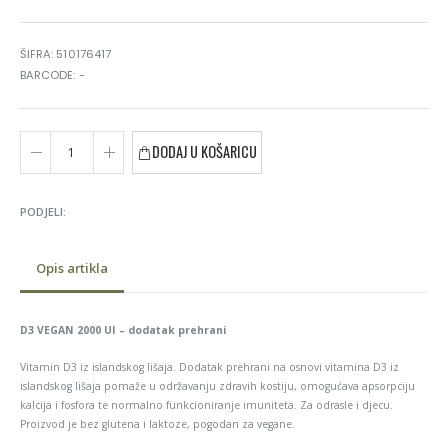
ŠIFRA: 510176417
BARCODE: -
DODAJ U KOŠARICU
PODJELI:
Opis artikla
D3 VEGAN 2000 UI – dodatak prehrani
Vitamin D3 iz islandskog lišaja. Dodatak prehrani na osnovi vitamina D3 iz
islandskog lišaja pomaže u održavanju zdravih kostiju, omogućava apsorpciju
kalcija i fosfora te normalno funkcioniranje imuniteta. Za odrasle i djecu.
Proizvod je bez glutena i laktoze, pogodan za vegane.