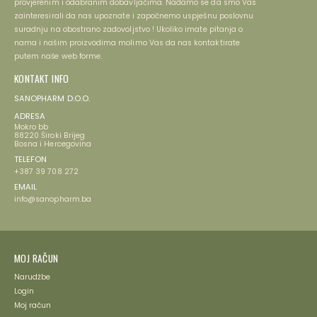
provjerenim i odabranim dobavljačima. Nadamo se da smo Vas
zainteresirali da nas upoznate i započnemo uspješnu poslovnu
suradnju na obostrano zadovoljstvo ! Ukoliko imate pitanja o
nama i našim proizvodima molimo Vas da nas kontaktirate
putem naše web forme.
KONTAKT INFO
SANOPHARM D.O.O.
ADRESA
Mokro bb
88220 Široki Brijeg
Bosna i Hercegovina
TELEFON
+387 39 708 272
EMAIL
info@sanopharm.ba
MOJ RAČUN
Narudžbe
Login
Moj račun