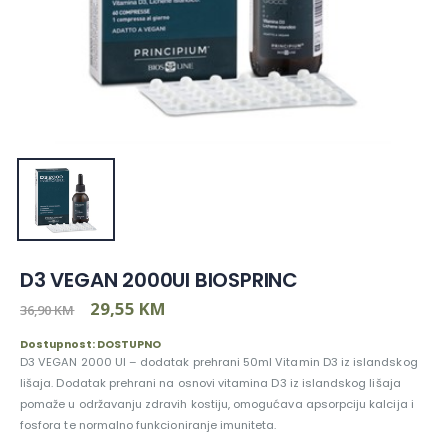
D3 VEGAN 2000UI BIOSPRINC
29,55 KM
36,90 KM
Dostupnost: DOSTUPNO
D3 VEGAN 2000 UI – dodatak prehrani 50ml Vitamin D3 iz islandskog
lišaja. Dodatak prehrani na osnovi vitamina D3 iz islandskog lišaja
pomaže u održavanju zdravih kostiju, omogućava apsorpciju kalcija i
fosfora te normalno funkcioniranje imuniteta.