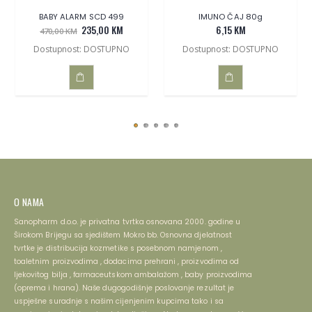
BABY ALARM SCD 499
IMUNO ČAJ 80g
235,00 KM
6,15 KM
470,00 KM
Dostupnost: DOSTUPNO
Dostupnost: DOSTUPNO
DODAJ
DODAJ
U
U
KOŠARICU
KOŠARICU
O NAMA
Sanopharm d.o.o. je privatna tvrtka osnovana 2000. godine u
Širokom Brijegu sa sjedištem Mokro bb. Osnovna djelatnost
tvrtke je distribucija kozmetike s posebnom namjenom ,
toaletnim proizvodima , dodacima prehrani , proizvodima od
ljekovitog bilja , farmaceutskom ambalažom , baby proizvodima
(oprema i hrana). Naše dugogodišnje poslovanje rezultat je
uspješne suradnje s našim cijenjenim kupcima tako i sa