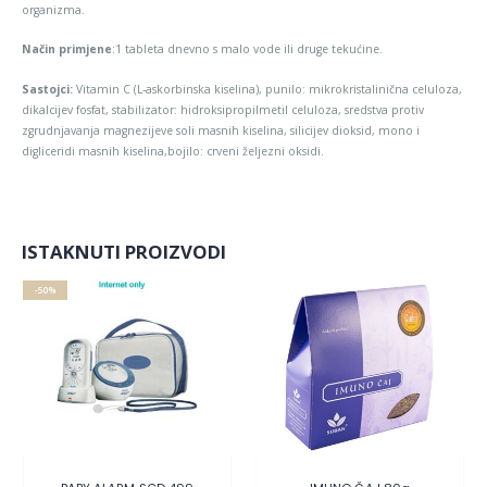
organizma.
Način primjene
:1 tableta dnevno s malo vode ili druge tekućine.
Sastojci:
Vitamin C (L-askorbinska kiselina), punilo: mikrokristalinična celuloza,
dikalcijev fosfat, stabilizator: hidroksipropilmetil celuloza, sredstva protiv
zgrudnjavanja magnezijeve soli masnih kiselina, silicijev dioksid, mono i
digliceridi masnih kiselina,bojilo: crveni željezni oksidi.
ISTAKNUTI PROIZVODI
-50%