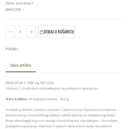
ŠIFRA: 510176427
BARCODE: -
DODAJ U KOŠARICU
PODJELI:
Opis artikla
PRINCIPIUM C 1000 mg TRE-TARD
Vitamin C s trostrukim oslobađanjem za postepenu apsorpciju.
Neto količina:
24 troslojne tablete – 42,0 g
Dodatak prehrani s visokim unosom C vitamina koji doprinosi normalnom
funkcioniranju imunološkog sustava i zaštiti stanica od oksidativnog stresa.
Nova tehnologija koja u tri stadija s kontroliranim otpuštanjem , dozvoljava
postepenu apsorpciju vitamina C tijekom dana a time bolju iskoristivost