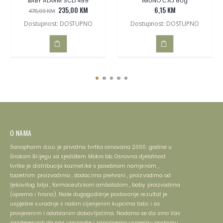
BABY ALARM SCD 499
IMUNO ČAJ 80g
235,00 KM
6,15 KM
470,00 KM
Dostupnost: DOSTUPNO
Dostupnost: DOSTUPNO
DODAJ
DODAJ
U
U
KOŠARICU
KOŠARICU
O NAMA
Sanopharm d.o.o. je privatna tvrtka osnovana 2000. godine u
Širokom Brijegu sa sjedištem Mokro bb. Osnovna djelatnost
tvrtke je distribucija kozmetike s posebnom namjenom ,
toaletnim proizvodima , dodacima prehrani , proizvodima od
ljekovitog bilja , farmaceutskom ambalažom , baby proizvodima
(oprema i hrana). Naše dugogodišnje poslovanje rezultat je
uspješne suradnje s našim cijenjenim kupcima tako i sa
provjerenim i odabranim dobavljačima. Nadamo se da smo Vas
zainteresirali da nas upoznate i započnemo uspješnu poslovnu