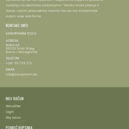
suradnju na obostrano zadovoljstvo ! Ukoliko imate pitanja o
nama i našim proizvodima molimo Vas da nas kontaktirate
putem naše web forme.
KONTAKT INFO
SANOPHARM D.O.O.
ADRESA
Mokro bb
88220 Široki Brijeg
Bosna i Hercegovina
TELEFON
+387 39 708 272
EMAIL
info@sanopharm.ba
MOJ RAČUN
Narudžbe
Login
Moj račun
POMOĆ KUPCIMA