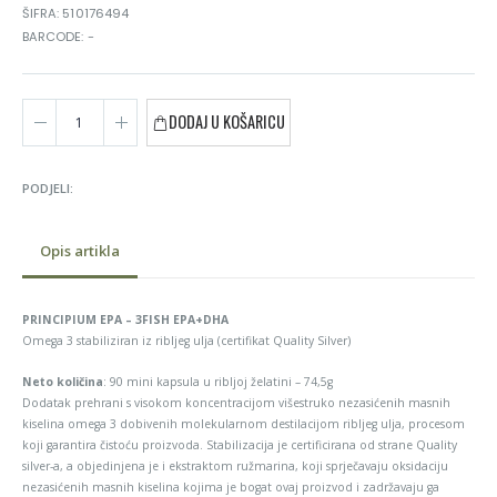
ŠIFRA: 510176494
BARCODE: -
DODAJ U KOŠARICU
PODJELI:
Opis artikla
PRINCIPIUM EPA – 3FISH EPA+DHA
Omega 3 stabiliziran iz ribljeg ulja (certifikat Quality Silver)
Neto količina
: 90 mini kapsula u ribljoj želatini – 74,5g
Dodatak prehrani s visokom koncentracijom višestruko nezasićenih masnih
kiselina omega 3 dobivenih molekularnom destilacijom ribljeg ulja, procesom
koji garantira čistoću proizvoda. Stabilizacija je certificirana od strane Quality
silver-a, a objedinjena je i ekstraktom ružmarina, koji sprječavaju oksidaciju
nezasićenih masnih kiselina kojima je bogat ovaj proizvod i zadržavaju ga