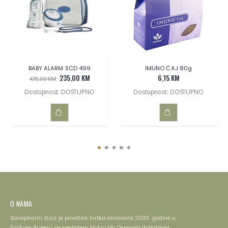
BABY ALARM SCD 499
IMUNO ČAJ 80g
235,00 KM
6,15 KM
470,00 KM
Dostupnost: DOSTUPNO
Dostupnost: DOSTUPNO
DODAJ
DODAJ
U
U
KOŠARICU
KOŠARICU
O NAMA
Sanopharm d.o.o. je privatna tvrtka osnovana 2000. godine u
Širokom Brijegu sa sjedištem Mokro bb. Osnovna djelatnost