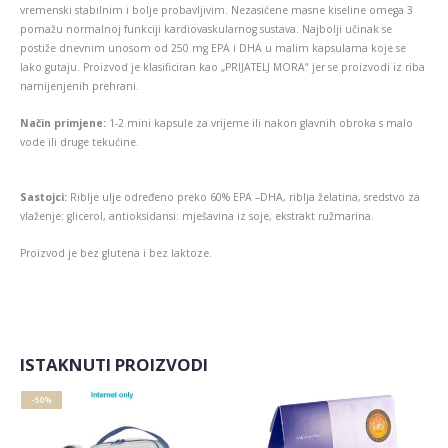
vremenski stabilnim i bolje probavljivim. Nezasićene masne kiseline omega 3
pomažu normalnoj funkciji kardiovaskularnog sustava. Najbolji učinak se
postiže dnevnim unosom od 250 mg EPA i DHA u malim kapsulama koje se
lako gutaju. Proizvod je klasificiran kao „PRIJATELJ MORA“ jer se proizvodi iz riba
namijenjenih prehrani.
Način primjene:
1-2 mini kapsule za vrijeme ili nakon glavnih obroka s malo
vode ili druge tekućine.
Sastojci:
Riblje ulje određeno preko 60% EPA –DHA, riblja želatina, sredstvo za
vlaženje: glicerol, antioksidansi: mješavina iz soje, ekstrakt ružmarina.
Proizvod je bez glutena i bez laktoze.
ISTAKNUTI PROIZVODI
-50%