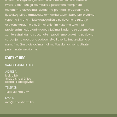
tvrtke je distribucija kozmetike s posebnom namjenom ,
toaletnim proizvodima , dodacima prehrani , proizvodima od
ljekovitog bilja , farmaceutskom ambalažom , baby proizvodima
(oprema i hrana). Naše dugogodišnje poslovanje rezultat je
uspješne suradnje s našim cijenjenim kupcima tako i sa
provjerenim i odabranim dobavljačima. Nadamo se da smo Vas
zainteresirali da nas upoznate i započnemo uspješnu poslovnu
suradnju na obostrano zadovoljstvo ! Ukoliko imate pitanja o
nama i našim proizvodima molimo Vas da nas kontaktirate
putem naše web forme.
KONTAKT INFO
SANOPHARM D.O.O.
ADRESA
Mokro bb
88220 Široki Brijeg
Bosna i Hercegovina
TELEFON
+387 39 708 272
EMAIL
info@sanopharm.ba