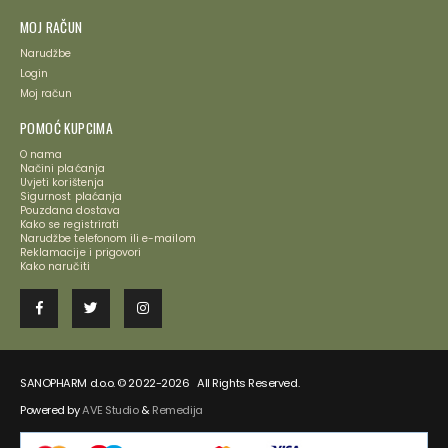
MOJ RAČUN
Narudžbe
Login
Moj račun
POMOĆ KUPCIMA
O nama
Načini plaćanja
Uvjeti korištenja
Sigurnost plaćanja
Pouzdana dostava
Kako se registrirati
Narudžbe telefonom ili e-mailom
Reklamacije i prigovori
Kako naručiti
SANOPHARM d.o.o. © 2022-2026 All Rights Reserved.
Powered by
AVE Studio
&
Remedija