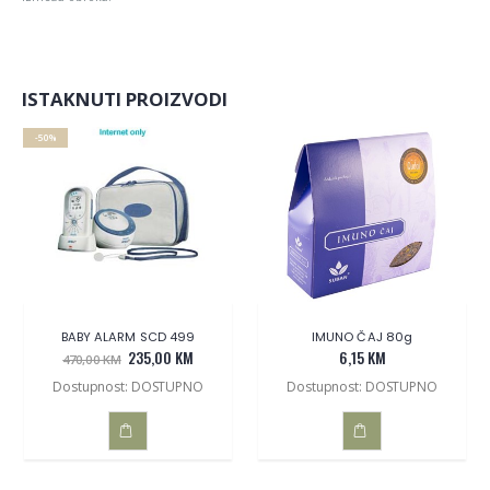
ISTAKNUTI PROIZVODI
-50%
BABY ALARM SCD 499
IMUNO ČAJ 80g
235,00 KM
6,15 KM
470,00 KM
Dostupnost: DOSTUPNO
Dostupnost: DOSTUPNO
DODAJ
DODAJ