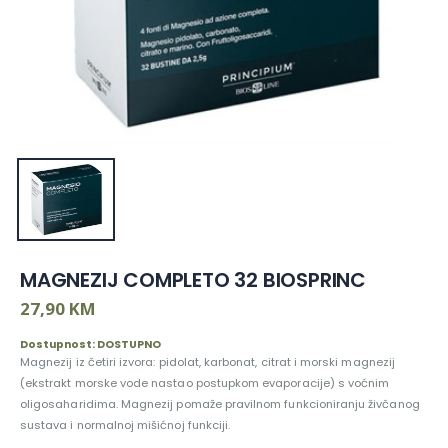
MAGNEZIJ COMPLETO 32 BIOSPRINC
27,90 KM
Dostupnost: DOSTUPNO
Magnezij iz četiri izvora: pidolat, karbonat, citrat i morski magnezij
(ekstrakt morske vode nastao postupkom evaporacije) s voćnim
oligosaharidima. Magnezij pomaže pravilnom funkcioniranju živčanog
sustava i normalnoj mišićnoj funkciji.