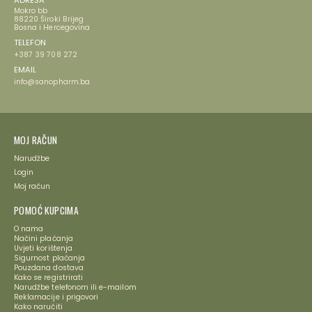
Mokro bb
88220 Široki Brijeg
Bosna i Hercegovina
TELEFON
+387 39 708 272
EMAIL
info@sanopharm.ba
MOJ RAČUN
Narudžbe
Login
Moj račun
POMOĆ KUPCIMA
O nama
Načini plaćanja
Uvjeti korištenja
Sigurnost plaćanja
Pouzdana dostava
Kako se registrirati
Narudžbe telefonom ili e-mailom
Reklamacije i prigovori
Kako naručiti