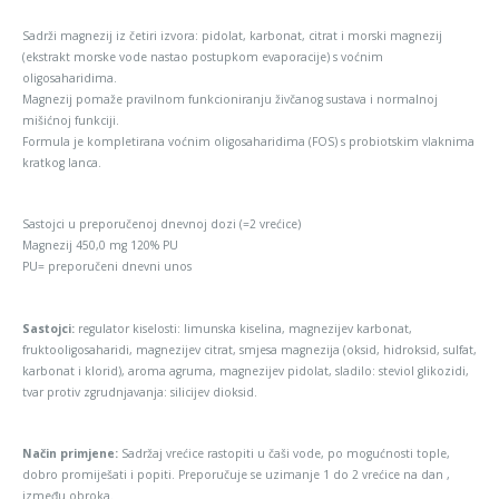
Sadrži magnezij iz četiri izvora: pidolat, karbonat, citrat i morski magnezij
(ekstrakt morske vode nastao postupkom evaporacije) s voćnim
oligosaharidima.
Magnezij pomaže pravilnom funkcioniranju živčanog sustava i normalnoj
mišićnoj funkciji.
Formula je kompletirana voćnim oligosaharidima (FOS) s probiotskim vlaknima
kratkog lanca.
Sastojci u preporučenoj dnevnoj dozi (=2 vrećice)
Magnezij 450,0 mg 120% PU
PU= preporučeni dnevni unos
Sastojci:
regulator kiselosti: limunska kiselina, magnezijev karbonat,
fruktooligosaharidi, magnezijev citrat, smjesa magnezija (oksid, hidroksid, sulfat,
karbonat i klorid), aroma agruma, magnezijev pidolat, sladilo: steviol glikozidi,
tvar protiv zgrudnjavanja: silicijev dioksid.
Način primjene:
Sadržaj vrećice rastopiti u čaši vode, po mogućnosti tople,
dobro promiješati i popiti. Preporučuje se uzimanje 1 do 2 vrećice na dan ,
između obroka.