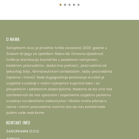
U
U
KOŠARICU
KOŠARICU
O NAMA
Sanopharm d.o.o. je privatna tvrtka osnovana 2000. godine u
Širokom Brijegu sa sjedištem Mokro bb. Osnovna djelatnost
tvrtke je distribucija kozmetike s posebnom namjenom ,
toaletnim proizvodima , dodacima prehrani , proizvodima od
ljekovitog bilja , farmaceutskom ambalažom , baby proizvodima
(oprema i hrana). Naše dugogodišnje poslovanje rezultat je
uspješne suradnje s našim cijenjenim kupcima tako i sa
provjerenim i odabranim dobavljačima. Nadamo se da smo Vas
zainteresirali da nas upoznate i započnemo uspješnu poslovnu
suradnju na obostrano zadovoljstvo ! Ukoliko imate pitanja o
nama i našim proizvodima molimo Vas da nas kontaktirate
putem naše web forme.
KONTAKT INFO
SANOPHARM D.O.O.
ADRESA