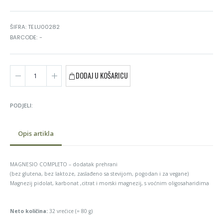
ŠIFRA: TELU00282
BARCODE: -
DODAJ U KOŠARICU
PODJELI:
Opis artikla
MAGNESIO COMPLETO – dodatak prehrani
(bez glutena, bez laktoze, zaslađeno sa stevijom, pogodan i za vegane)
Magnezij pidolat, karbonat ,citrat i morski magnezij, s voćnim oligosaharidima
Neto količina:
32 vrećice (= 80 g)